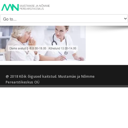
@ 2018 Kõik õigused kaitstud. Mustamäe ja Nõmme
Perearstikeskus OÜ