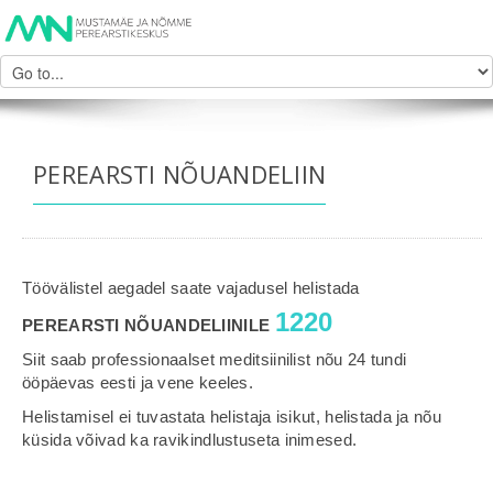
PEREARSTI NÕUANDELIIN
Töövälistel aegadel saate vajadusel helistada
1220
PEREARSTI NÕUANDELIINILE
Siit saab professionaalset meditsiinilist nõu 24 tundi
ööpäevas eesti ja vene keeles.
Helistamisel ei tuvastata helistaja isikut, helistada ja nõu
küsida võivad ka ravikindlustuseta inimesed.