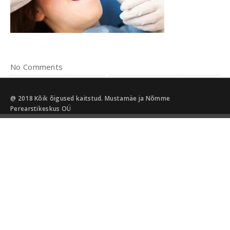
No Comments
@ 2018 Kõik õigused kaitstud. Mustamäe ja Nõmme
Perearstikeskus OÜ