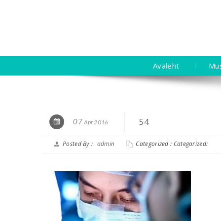
Avaleht
Mu
54
07
Apr 2016
Posted By :
admin
Categorized : Categorized: