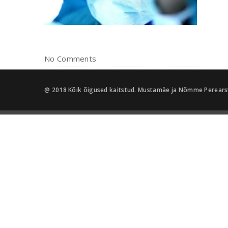
No Comments
@ 2018 Kõik õigused kaitstud. Mustamäe ja Nõmme Perears